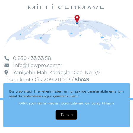
MILLI SERMAYE
0 850 433 33 58
info@flowpro.com.tr
Yenişehir Mah. Kardeşler Cad. No: 7/2
Teknokent Ofis: 209-211-213 /
SİVAS
Bu web sitesi, hizmetlerimizden en iyi şekilde yararlanabilmeniz için
yasal düzenlemelere uygun çerezler kullanır.
KVKK aydınlatma metnini görüntülemek için burayı tıklayın.
Telif hakkı Fikir ve Sanat Eserleri Kanunu
kapsamında korunmaktadır.
Tamam