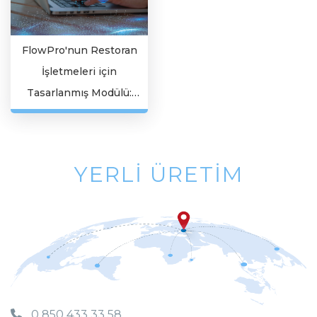
FlowPro'nun Restoran
İşletmeleri için
Tasarlanmış Modülü:
İşletmeleri Yemek
Servisinde Nasıl
Destekliyor?
YERLI ÜRETIM
MILLI SERMAYE
0 850 433 33 58