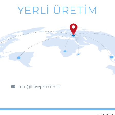
YERLI ÜRETIM
MILLI SERMAYE
info@flowpro.com.tr