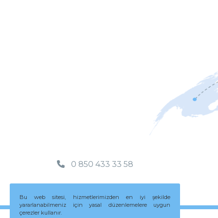
0 850 433 33 58
Bu web sitesi, hizmetlerimizden en iyi şekilde
yararlanabilmeniz için yasal düzenlemelere uygun
çerezler kullanır.